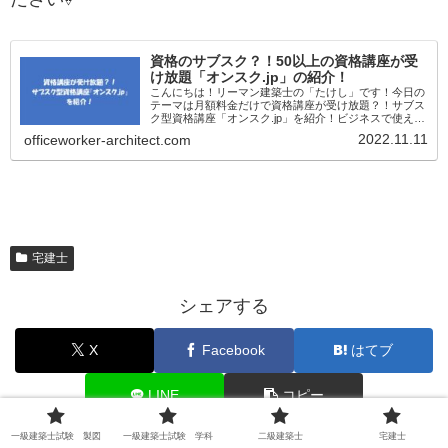
資格のサブスク？！50以上の資格講座が受
け放題「オンスク.jp」の紹介！
こんにちは！リーマン建築士の「たけし」です！今日の
テーマは月額料金だけで資格講座が受け放題？！サブス
ク型資格講座「オンスク.jp」を紹介！ビジネスで使える
資格を取りたい！いろんな資格講座を定額で受けてみた
2022.11.11
officeworker-architect.com
い！そんな想いを抱いている人におすす...
宅建士
シェアする
X
Facebook
はてブ
LINE
コピー
一級建築士試験 製図
一級建築士試験 学科
二級建築士
宅建士