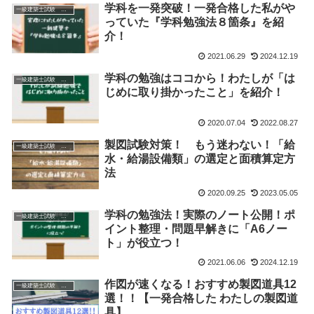
学科を一発突破！一発合格した私がや
一級建築士試験 学科
っていた『学科勉強法８箇条』を紹
介！
2021.06.29
2024.12.19
学科の勉強はココから！わたしが「は
一級建築士試験 学科
じめに取り掛かったこと」を紹介！
2020.07.04
2022.08.27
製図試験対策！ もう迷わない！「給
一級建築士試験 製図
水・給湯設備類」の選定と面積算定方
法
2020.09.25
2023.05.05
学科の勉強法！実際のノート公開！ポ
一級建築士試験 学科
イント整理・問題早解きに「A6ノー
ト」が役立つ！
2021.06.06
2024.12.19
作図が速くなる！おすすめ製図道具12
一級建築士試験 製図
選！！【一発合格した わたしの製図道
具】