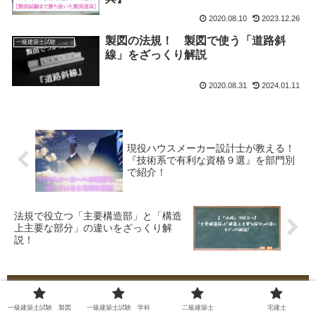
2020.08.10
2023.12.26
製図の法規！ 製図で使う「道路斜
一級建築士試験 製図
線」をざっくり解説
2020.08.31
2024.01.11
現役ハウスメーカー設計士が教える！
『技術系で有利な資格９選』を部門別
で紹介！
法規で役立つ「主要構造部」と「構造
上主要な部分」の違いをざっくり解
説！
コメント
一級建築士試験 製図
一級建築士試験 学科
二級建築士
宅建士