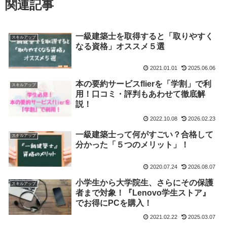
関連記事
一級建築士を取得すると「取りやすく
スキルアップ
なる資格」オススメ５選
2021.01.01
2025.06.06
本の要約サービスflierを「学割」で利
スキルアップ
用！口コミ・評判もあわせて徹底解
説！
2022.10.08
2026.02.23
一級建築士って何がすごい？合格して
スキルアップ
分かった「５つのメリット」！
2020.07.24
2026.08.07
小学生から大学院生、さらにその保護
スキルアップ
者まで対象！『Lenovo学生ストア』
でお得にPCを購入！
2021.02.22
2025.03.07