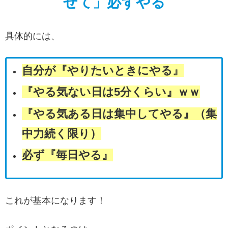
せて」必ずやる
具体的には、
自分が『
やりたいときにやる
』
『
やる気ない日は5分くらい
』ｗｗ
『
やる気ある日は集中してやる
』
（集
中力続く限り）
必ず『毎日やる』
これが基本になります！