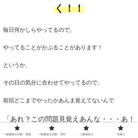
く！！
毎日何かしらやってるので、
やってることがかぶることがあります！
というか、
その日の気分に合わせてやってるので、
前回どこまでやったかあんま覚えてないんで
「あれ？この問題見覚えあんな・・・あ！
昨日やったわｗｗ」
一級建築士試験 製図
一級建築士試験 学科
二級建築士
宅建士