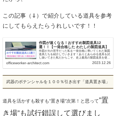
この記事（⇓）で紹介している道具を参考
にしてもらえたらうれしいです！！
作図が速くなる！おすすめ製図道具12
選！！【一発合格した わたしの製図道具】
作図が大の苦手だった私を一発合格に導いてくれた製図
道具たちを紹介していきます！ありとあらゆる道具を試
し抜いてきた私だからこそ、史上最高の製図道具を使っ
て本試験に臨めたと自負しています！使用した道具の良
2023.12.26
officeworker-architect.com
い点・悪い点も率直にレビューしています！これから製
図試験に挑戦される人に是非読んでもらいたいです！
武器のポテンシャルを１００％引き出す「道具置き場」
”置
道具を活かすも殺すも”置き場”次第！と思って
き場”も試行錯誤して選びまし