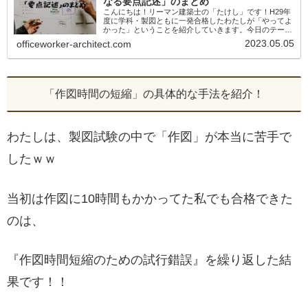
なる要点記述」のまとめ
こんにちは！リーマン建築士の「たけし」です！H29年
度に学科・製図ともに一発合格したわたしが「やってよ
かった」ということを紹介していきます。今日のテーマ
は製図の記述対策！「スラスラ書けるようになる要点記
2023.05.05
officeworker-architect.com
述」のまとめ要点記述に時間をかけるのは...
「作図時間の短縮」の具体的な手法を紹介！
わたしは、製図試験の中で「作図」が本当に苦手で
したｗｗ
当初は作図に10時間もかかってた私でも合格できた
のは、
『作図時間短縮のための試行錯誤』を繰り返した結
果です！！