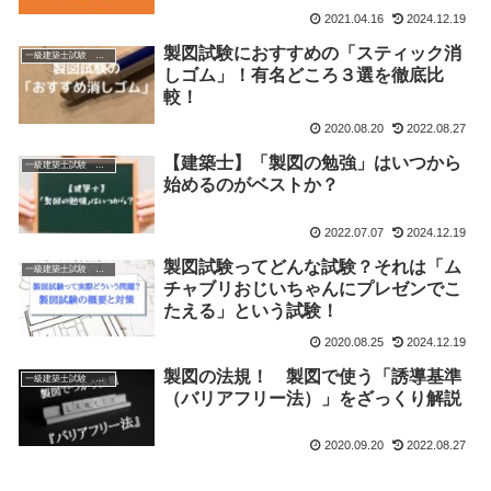
2021.04.16
2024.12.19
製図試験におすすめの「スティック消
一級建築士試験 製図
しゴム」！有名どころ３選を徹底比
較！
2020.08.20
2022.08.27
【建築士】「製図の勉強」はいつから
一級建築士試験 製図
始めるのがベストか？
2022.07.07
2024.12.19
製図試験ってどんな試験？それは「ム
一級建築士試験 製図
チャブリおじいちゃんにプレゼンでこ
たえる」という試験！
2020.08.25
2024.12.19
製図の法規！ 製図で使う「誘導基準
一級建築士試験 製図
（バリアフリー法）」をざっくり解説
2020.09.20
2022.08.27