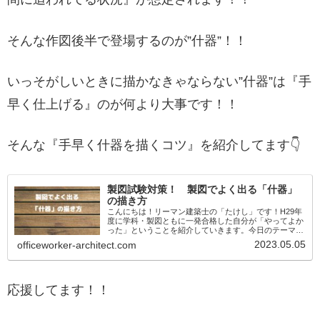
そんな作図後半で登場するのが”什器”！！
いっそがしいときに描かなきゃならない”什器”は『手
早く仕上げる』のが何より大事です！！
そんな『手早く什器を描くコツ』を紹介してます👇
製図試験対策！ 製図でよく出る「什器」
の描き方
こんにちは！リーマン建築士の「たけし」です！H29年
度に学科・製図ともに一発合格した自分が「やってよか
った」ということを紹介していきます。今日のテーマは
製図でよく出る「什器」の描き方製図試験では決まって
2023.05.05
officeworker-architect.com
「什器を描け」って出ますよね！作図の後...
応援してます！！