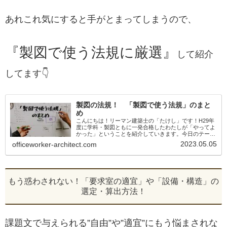
あれこれ気にすると手がとまってしまうので、
『製図で使う法規に厳選』
して紹介
してます👇
製図の法規！ 「製図で使う法規」のまと
め
こんにちは！リーマン建築士の「たけし」です！H29年
度に学科・製図ともに一発合格したわたしが「やってよ
かった」ということを紹介していきます。今日のテーマ
は「製図で使う法規」のまとめ製図試験での法規違反は
2023.05.05
officeworker-architect.com
一発アウトです！！だから「製図で使う法...
もう惑わされない！「要求室の適宜」や「設備・構造」の
選定・算出方法！
課題文で与えられる”自由”や”適宜”にもう悩まされな