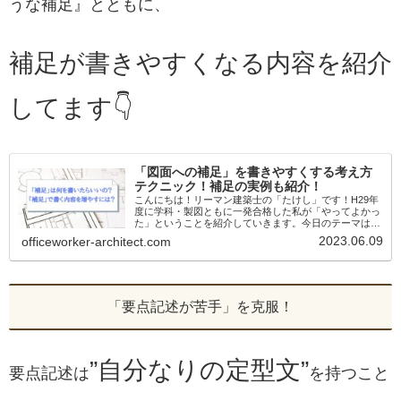
うな補足』とともに、
補足が書きやすくなる内容を紹介
してます👇
「図面への補足」を書きやすくする考え方
テクニック！補足の実例も紹介！
こんにちは！リーマン建築士の「たけし」です！H29年
度に学科・製図ともに一発合格した私が「やってよかっ
た」ということを紹介していきます。今日のテーマは
【「補足」を書きやすくする考え方テクニック！】近年
2023.06.09
officeworker-architect.com
の問題文には必ず「図面への補足を明示せよ...
「要点記述が苦手」を克服！
”自分なりの定型文”
要点記述は
を持つこと