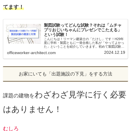
てます！
製図試験ってどんな試験？それは「ムチャ
ブリおじいちゃんにプレゼンでこたえる」
という試験！
こんにちは！リーマン建築士の「たけし」です！H29年
度に学科・製図ともに一発合格した私が「やってよかっ
た」ということを紹介していきます。初めて製図試験を
受ける人にとって、製図試験ってどんな試験？試験対策
2024.12.19
officeworker-architect.com
って何すればいいの？こんな未知の世界だ...
お家にいても「出題施設の下見」をする方法
わざわざ見学に行く必要
課題の建物を
はありません！
むしろ