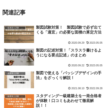
関連記事
製図試験対策！ 製図試験で必ず出て
一級建築士試験 製図
くる「適宜」の必要な面積の算定方法
2020.09.29
2023.05.05
製図の記述対策！「スラスラ書けるよ
一級建築士試験 製図
うになる要点記述」のまとめ
2020.09.22
2023.05.05
製図で使える「パッシブデザインの手
一級建築士試験 製図
法」をざっくり解説！
2021.08.10
2022.09.28
スタディング一級建築士を一発合格者
一級建築士試験 学科
が体験！口コミもあわせて徹底解
説！！