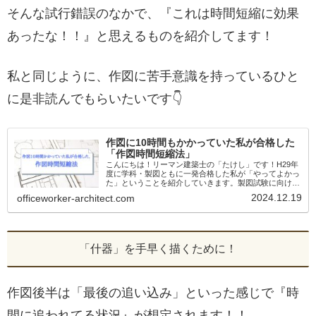
そんな試行錯誤のなかで、『これは時間短縮に効果
あったな！！』と思えるものを紹介してます！
私と同じように、作図に苦手意識を持っているひと
に是非読んでもらいたいです👇
作図に10時間もかかっていた私が合格した
「作図時間短縮法」
こんにちは！リーマン建築士の「たけし」です！H29年
度に学科・製図ともに一発合格した私が「やってよかっ
た」ということを紹介していきます。製図試験に向けて
頑張っていると、速く描けるようになりたい！なかなか
2024.12.19
officeworker-architect.com
作図時間が短縮できない！作図時間に悩ま...
「什器」を手早く描くために！
作図後半は「最後の追い込み」といった感じで『時
間に追われてる状況』が想定されます！！