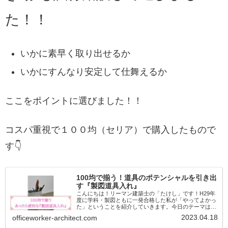
た！！
いかに素早く取り出せるか
いかにすんなり安定して仕舞えるか
ここをポイントに選びました！！
コスパ重視で１００均（セリア）で購入したもので
す👇
100均で揃う！道具のポテンシャルを引き出
す『製図道具入れ』
こんにちは！リーマン建築士の「たけし」です！H29年
度に学科・製図ともに一発合格した私が「やってよかっ
た」ということを紹介していきます。今日のテーマは
【100均で揃う！道具のポテンシャルを引き出す『製図
2023.04.18
officeworker-architect.com
道具入れ』】製図道具ってどうやって置い...