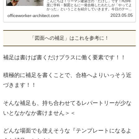
こんにちは！リーマン建築士の「たけし」です！H29年
度に学科・製図ともに一発合格したわたしが「やってよ
かった」ということを紹介していきます。今日のテーマ
は「問題文で示されない面積・寸法（”適宜”や”設備
2023.05.05
officeworker-architect.com
類”や”構造部材”）」のまとめ製図試験...
「図面への補足」はこれを参考に！
補足は書けば書くだけプラスに働く要素です！！
積極的に補足を書くことで、合格へよりいっそう近
づきます！！
そんな補足も、持ち合わせてるレパートリーが少な
いとなかなか書けません＞＜
どんな場面でも使えそうな『テンプレートになるよ