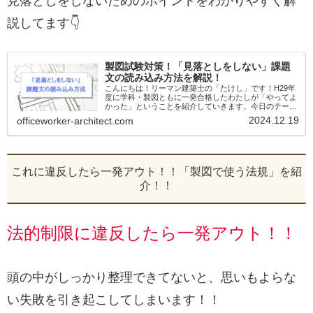
見落としをしないためのポイントをわかりやすく解
説してます👇
製図試験対策！「見落としをしない」課題
文の読み込み方法を解説！
こんにちは！リーマン建築士の「たけし」です！H29年
度に学科・製図ともに一発合格したわたしが「やってよ
かった」ということを紹介していきます。今日のテーマ
は製図試験対策！「見落としをしない」課題文の読み込
2024.12.19
officeworker-architect.com
み方法を解説！製図試験に向けて課題に取...
これに違反したら一発アウト！！「製図で使う法規」を紹
介！！
法的制限に違反したら一発アウト！！
頭の中がしっかり整理できてないと、思いもよらな
い失敗を引き起こしてしまいます！！